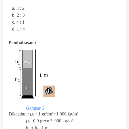
a. 3 : 2
b. 2 : 3
c. 4 : 1
d. 1 : 4
Pembahasan :
Gambar 5
Diketahui : ⍴₁=
1 gr/cm³=1.000 kg/m³
⍴₂=0,9 gr/cm³=900 kg/m³
h₁ + h₂=1 m