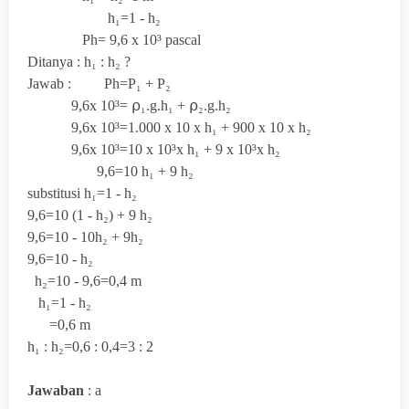
h₁=1 - h₂
Ph=
9,6 x 10³ pascal
Ditanya : h₁ : h₂ ?
Jawab : Ph=P₁ + P₂
9,6x 10³=
⍴₁.g.
h₁ +
⍴₂.g.h₂
9,6x 10³=1.000 x 10 x h₁ + 900 x 10 x h₂
9,6x 10³=10 x 10³x h₁ + 9 x 10³x h₂
9,6=10
h₁ +
9 h₂
substitusi
h₁=1 - h₂
9,6=10 (
1 - h₂)
+
9 h₂
9,6=10 - 10
h₂ + 9
h₂
9,6=10 -
h₂
h₂=10 - 9,6=0,4 m
h₁=1 - h₂
=0,6 m
h₁ : h₂=0,6 : 0,4=3 : 2
Jawaban
: a