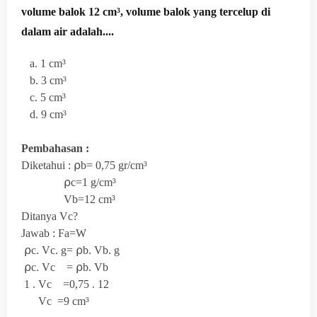
volume balok 12 cm³, volume balok yang tercelup di
dalam air adalah....
a. 1 cm³
b. 3 cm³
c. 5 cm³
d. 9 cm³
Pembahasan :
Diketahui :
⍴b=
0,75 gr/cm³
⍴c=1 g/cm³
Vb=12
cm³
Ditanya Vc?
Jawab :
Fa=W
⍴c. Vc. g=
⍴b. Vb. g
⍴c. Vc =
⍴b. Vb
1 . Vc =0,75 . 12
Vc =9
cm³