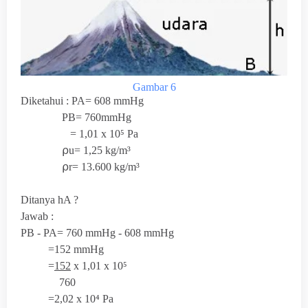
Gambar 6
Diketahui : PA= 608 mmHg
PB=
760mmHg
=
1,01 x 10⁵ Pa
⍴u=
1,25 kg/m³
⍴r=
13.600
kg/m³
Ditanya hA ?
Jawab :
PB - PA=
760 mmHg -
608 mmHg
=152 mmHg
=
152
x 1,01 x
10⁵
760
=2,02 x 10⁴ Pa