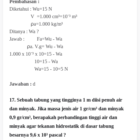
Pembahasan :
Diketahui : Wu=15 N
V =1.000 cm³=10⁻³ m³
⍴a=1.000 kg/m³
Ditanya : Wa ?
Jawab : Fa=Wu - Wa
⍴a. V.g= Wu - Wa
1.000 x 10
⁻³ x 10=15 - Wa
10=15 - Wa
Wa=15 - 10=5 N
Jawaban :
d
17. Sebuah tabung yang tingginya 1 m diisi penuh air
dan minyak. Jika massa jenis air 1 gr/cm³ dan minyak
0,9 gr/cm³, berapakah perbandingan tinggi air dan
minyak agar tekanan hidrostatik di dasar tabung
besarnya 9,6 x 10³ pascal ?