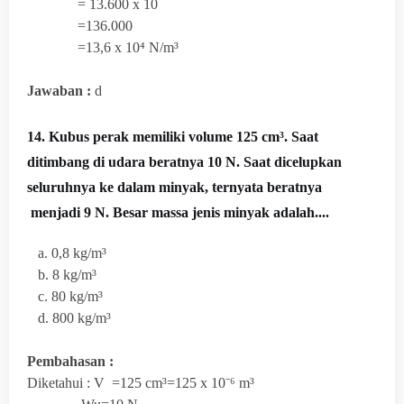
=
13.600 x 10
=136.000
=13,6 x 10⁴
N/m³
Jawaban :
d
14. Kubus perak memiliki volume 125 cm³. Saat
ditimbang di udara beratnya 10 N. Saat dicelupkan
seluruhnya ke dalam minyak, ternyata beratnya
menjadi 9 N. Besar massa jenis minyak adalah....
a. 0,
8
kg
/m³
b.
8
kg
/m³
c.
80
kg
/m³
d.
800
kg
/m³
Pembahasan :
Diketahui : V =125 cm³=125 x 10⁻⁶ m³