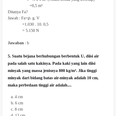
=0,5
m³
Ditanya Fa?
Jawab : Fa=⍴. g. V
=1.030 . 10. 0,5
=
5.150 N
Jawaban
: b
5. Suatu bejana berhubungan berbentuk U, diisi air
pada salah satu kakinya. Pada kaki yang lain diisi
minyak yang massa jenisnya 800 kg/m³. Jika tinggi
minyak dari bidang batas air-minyak adalah 10 cm,
maka perbedaan tinggi air adalah....
a. 4 cm
b. 6 cm
c. 8 cm
d. 12 cm