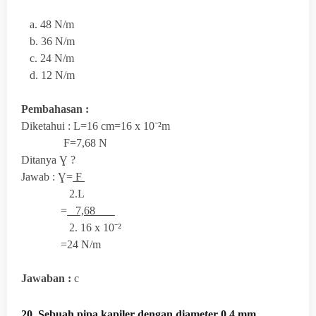
a. 48 N/m
b. 36 N/m
c. 24 N/m
d. 12 N/m
Pembahasan :
Diketahui : L=16 cm=16 x 10⁻²m
F=7,68 N
Ditanya Ɣ ?
Jawab : Ɣ=
F
2.L
=
7,68
2.
16 x 10⁻²
=24 N/m
Jawaban :
c
20. Sebuah pipa kapiler dengan diameter 0,4 mm