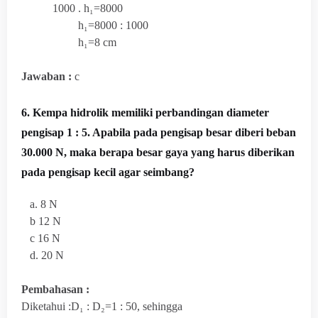
1000 .
h₁=8000
h₁=8000 : 1000
h₁=8 cm
Jawaban :
c
6. Kempa hidrolik memiliki perbandingan diameter
pengisap 1 : 5. Apabila pada pengisap besar diberi beban
30.000 N, maka berapa besar gaya yang harus diberikan
pada pengisap kecil agar seimbang?
a. 8 N
b 12 N
c 16 N
d. 20 N
Pembahasan :
Diketahui :D₁ : D₂=1 : 50, sehingga