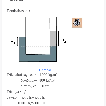
Pembahasan :
Gambar 1
Diketahui :
⍴₁=⍴air =1000 kg/m³
⍴₂=⍴myk= 800 kg/m³
h₂=hmyk= 10 cm
Ditanya : h₁?
Jawab :
⍴₁ . h₁=
⍴₂ . h₂
1000 .
h₁=800. 10