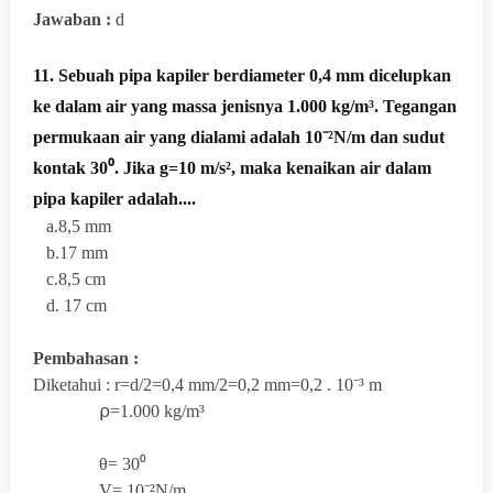
Jawaban :
d
11. Sebu
ah pipa kapiler berdiameter 0,4 mm dicelupkan
ke dalam air yang massa jenisnya 1.000 kg/m³. Tegangan
permukaan air yang dialami adalah 10⁻²N/m dan sudut
kontak 30⁰. Jika g=10 m/s², maka kenaikan air dalam
pipa kapiler adalah....
a.8,5 mm
b.17 mm
c.8,5 cm
d. 17 cm
Pembahasan :
Diketahui : r=d/2=0,4 mm/2=0,2 mm=0,2 . 10⁻³ m
⍴=1.000 kg/m³
θ=
30⁰
Ɣ= 10⁻²N/m