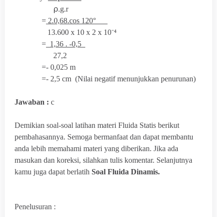
⍴.g.r
=
2.0,68.cos 120°
13.600 x 10 x
2 x
10⁻⁴
=
1,36 . -0,5
27,2
=- 0,025 m
=- 2,5 cm (
Nilai negatif menunjukkan penurunan)
Jawaban :
c
Demikian soal-soal latihan materi Fluida Statis berikut
pembahasannya. Semoga bermanfaat dan dapat membantu
anda lebih memahami materi yang diberikan. Jika ada
masukan dan koreksi, silahkan tulis komentar. Selanjutnya
kamu juga dapat berlatih
Soal Fluida Dinamis.
Penelusuran :