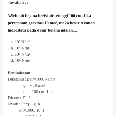
Jawaban
: c
3.Sebuah bejana berisi air setinggi 100 cm. Jika
percepatan gravitasi 10 m/s², maka besar tekanan
hidrostatis pada dasar bejana adalah....
a. 10³ N/m²
b. 10⁴
N/m²
c.
10⁵
N/m²
d.
10⁶
N/m²
Pembahasan :
Diketahui :
⍴air=1000 kg/m³
g =
10 m/s²
h =100 cm=1 m
Ditanya=Ph ?
Jawab :
Ph=⍴ . g. h
Ph=1000. 10. 1