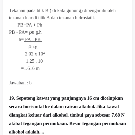
Tekanan pada titik B ( di kaki gunung) dipengaruhi oleh
tekanan luar di titik A dan tekanan hidrostatik.
PB=PA + Ph
PB - PA=
⍴u.g.h
h=
PA - PB
⍴u.g
=
2,02 x 10⁴
1,25 . 10
=1.616 m
Jawaban : b
19. Sepotong kawat yang panjangnya 16 cm dicelupkan
secara horisontal ke dalam cairan alkohol. Jika kawat
diangkat keluar dari alkohol, timbul gaya sebesar 7,68 N
akibat tegangan permukaan. Besar tegangan permukaan
alkohol adalah....