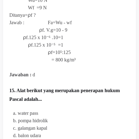
Wu=10 N
Wf =9 N
Ditanya=⍴f ?
Jawab : Fa=Wu - wf
⍴f. V.g=10 - 9
⍴f.125 x
10⁻⁶
.10=1
⍴f.125 x 10⁻⁵
=1
⍴f=10⁵:125
= 800
kg
/m³
Jawaban :
d
15. Alat berikut yang merupakan penerapan hukum
Pascal adalah...
a. water pass
b. pompa hidrolik
c. galangan kapal
d. balon udara