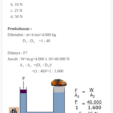
b. 10 N
c. 25 N
d. 50 N
Pembahasan :
Diketahui : m=4 ton=4.000 kg
D₁ : D₂ =1 : 40
Ditanya : F?
Jawab : W=m.g=4.000 x 10=40.000 N
A
₁ : A₂ =(
D₁ : D₂)²
=(1 : 40)²=1 : 1.600