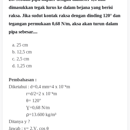
dimasukkan tegak lurus ke dalam bejana yang berisi
raksa. Jika sudut kontak raksa dengan dinding 120° dan
tegangan permukaan 0,68 N/m, aksa akan turun dalam
pipa sebesar....
a. 25 cm
b. 12,5 cm
c. 2,5 cm
d. 1,25 cm
Pembahasan :
Diketahui : d=0,4 mm=4 x 10⁻⁴m
r=d/2=2 x
10⁻⁴m
θ=
120°
Ɣ=0,68 N/m
⍴=13.600 kg/m
³
Ditanya y ?
Jawab : y=
2.Ɣ. cos θ