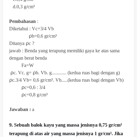
d.
0,3 g/cm³
Pembahasan
:
Diketahui : Vc=3/4 Vb
⍴b=
0,6 gr/cm³
Ditanya ⍴c ?
jawab : Benda yang terapung memiliki gaya ke atas sama
dengan berat benda
Fa=W
⍴c. Vc. g=
⍴b. Vb. g............ (kedua ruas bagi dengan g)
⍴c.3/4 Vb=
0,6 gr/cm³. Vb.....(kedua ruas bagi dengan Vb)
⍴c=0,6 : 3/4
⍴c=0,8 g/cm³
Jawaban :
a
9. Sebuah balok kayu yang massa jenisnya 0,75 gr/cm³
terapung di atas air yang massa jenisnya 1 gr/cm³. Jika