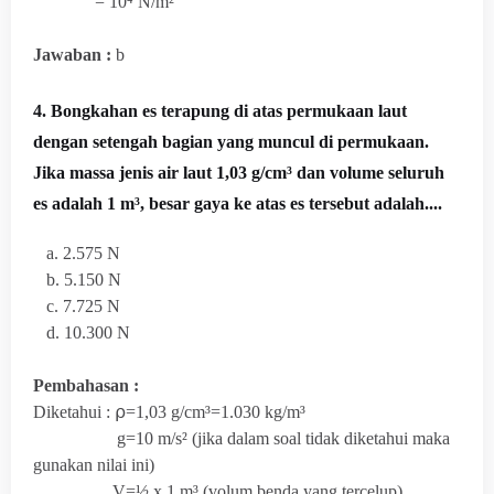
=
10⁴
N/m²
Jawaban :
b
4. Bongkahan es terapung di atas permukaan laut
dengan setengah bagian yang muncul di permukaan.
Jika massa jenis air laut 1,03 g/cm³ dan volume seluruh
es adalah 1 m³, besar gaya ke atas es tersebut adalah....
a. 2.575 N
b. 5.150 N
c. 7.725 N
d. 10.300 N
Pembahasan :
Diketahui : ⍴=1,03
g/cm³=1.030 k
g/m³
g=10 m/s² (jika dalam soal tidak diketahui maka
gunakan nilai ini)
V=½ x 1
m³ (volum benda yang tercelup)