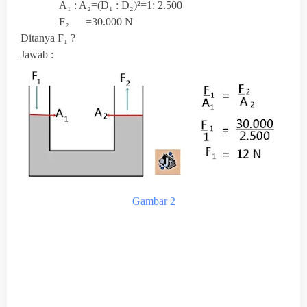
A₁ : A₂=(
D₁ : D₂)²=1: 2.500
F₂ =30.000 N
Ditanya F₁ ?
Jawab :
Gambar 2