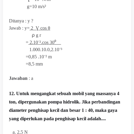
g=10 m/s²
Ditanya : y ?
Jawab : y=
2 Ɣ cos θ
⍴ g r
=
2.10⁻².cos 30⁰
1.000.10.
0,2.10⁻³
=0,85 .
10⁻²
m
=8,5 mm
Jawaban
: a
12. Untuk mengangkat sebuah mobil yang massanya 4
ton, dipergunakan pompa hidrolik. Jika perbandingan
diameter penghisap kecil dan besar 1 : 40, maka gaya
yang diperlukan pada penghisap kecil adalah....
a. 2,5 N