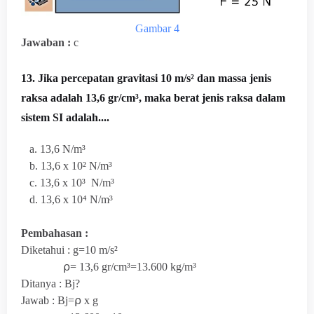
Gambar 4
Jawaban :
c
13. Jika percepatan gravitasi 10 m/s² dan massa jenis
raksa adalah 13,6 gr/cm³, maka berat jenis raksa dalam
sistem SI adalah....
a. 13,6 N/m³
b.
13,6 x 10²
N/m³
c.
13,6 x 10³
N/m³
d. 13,6 x 10⁴ N/m³
Pembahasan :
Diketahui : g=10
m/s²
⍴=
13,6 gr/cm³=13.600 kg
/m³
Ditanya : Bj?
Jawab : Bj=⍴ x g