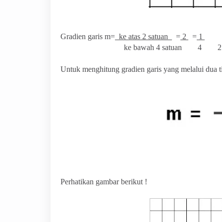
Gradien garis m=
ke atas 2 satuan
=
2
=
1
ke bawah 4 satuan 4 2
Untuk menghitung gradien garis yang melalui dua ti
Perhatikan gambar berikut !