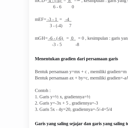
mCD=
4 - (-4)
=
8
=∽ , kesimpulan : garis yang 
6 - 6 0
mEF=
-3 - 1
=
-4
3 - (-4) 7
mGH=
-6 - (-6)
=
0
= 0 , kesimpulan : garis ya
-3 - 5 -8
Menentukan gradien dari persamaan garis
Bentuk persamaan y=mx + c , memiliki gradien=m
Bentuk persamaan ax + by=c, memiliki gradien=-a/
Contoh :
1. Garis y=½ x, gradiennya=½
2. Garis y=-3x + 5 , gradiennya=-3
3. Garis 5x - 4y=20, gradiennya=-5/-4=5/4
Garis yang saling sejajar dan garis yang saling 