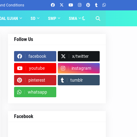
and Conditions
OAL UJIAN
SD
SMP
SMA
Follow Us
facebook
x/twitter
youtube
instagram
pinterest
tumblr
whatsapp
Facebook