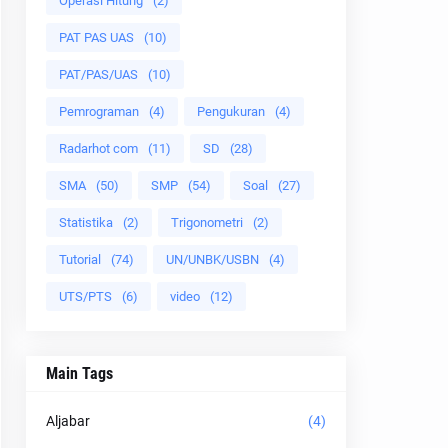
Operasi Hitung
(2)
PAT PAS UAS
(10)
PAT/PAS/UAS
(10)
Pemrograman
(4)
Pengukuran
(4)
Radarhot com
(11)
SD
(28)
SMA
(50)
SMP
(54)
Soal
(27)
Statistika
(2)
Trigonometri
(2)
Tutorial
(74)
UN/UNBK/USBN
(4)
UTS/PTS
(6)
video
(12)
Main Tags
Aljabar
(4)