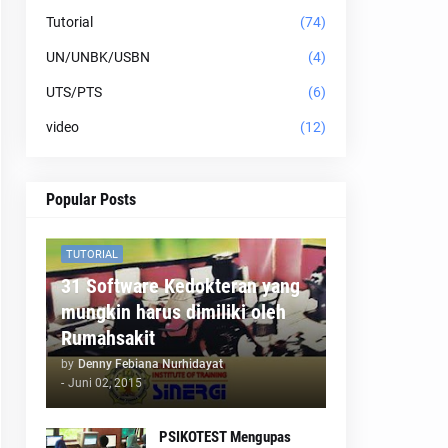
Tutorial
(74)
UN/UNBK/USBN
(4)
UTS/PTS
(6)
video
(12)
Popular Posts
TUTORIAL
31 Software Kedokteran yang
mungkin harus dimiliki oleh
Rumahsakit
by
Denny Febiana Nurhidayat
-
Juni 02, 2015
PSIKOTEST Mengupas