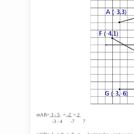
mAB=
3 - 5
=
-2
=
2
-3 - 4 -7 7