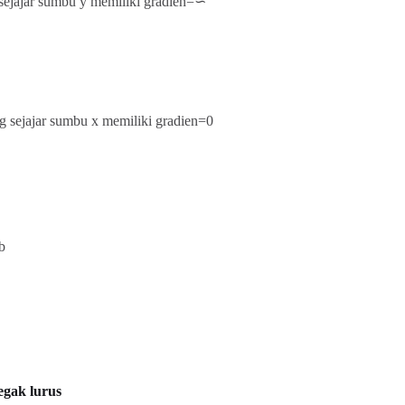
sejajar sumbu y memiliki gradien=∽
ng sejajar sumbu x memiliki gradien=0
b
tegak lurus