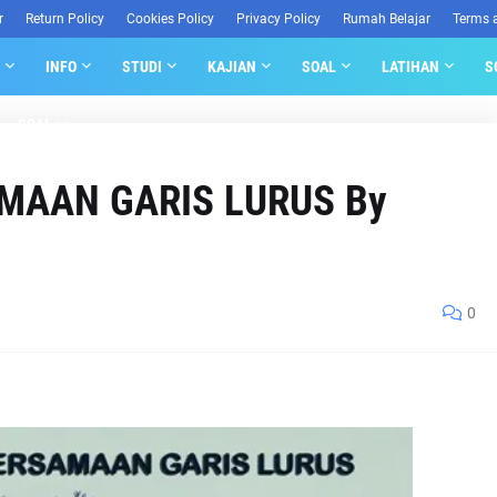
r
Return Policy
Cookies Policy
Privacy Policy
Rumah Belajar
Terms 
INFO
STUDI
KAJIAN
SOAL
LATIHAN
S
SOAL
MAAN GARIS LURUS By
0