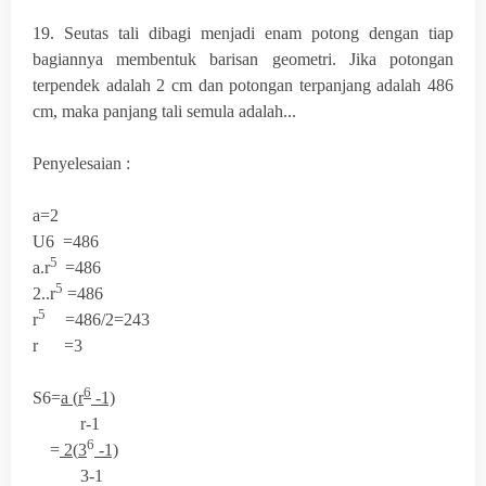
19. Seutas tali dibagi menjadi enam potong dengan tiap
bagiannya membentuk barisan geometri. Jika potongan
terpendek adalah 2 cm dan potongan terpanjang adalah 486
cm, maka panjang tali semula adalah...
Penyelesaian :
a=2
U
6
=486
5
a
.
r
=486
5
2.
.
r
=486
5
r
=486/2=243
r =3
6
S
6
=
a (
r
-1)
r-1
6
=
2(
3
-1)
3-1