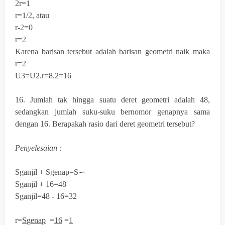
2r=1
r=1/2, atau
r-2=0
r=2
Karena barisan tersebut adalah barisan geometri naik maka
r=2
U
3
=U
2
.r=8.2=16
16. Jumlah tak hingga suatu deret geometri adalah 48,
sedangkan jumlah suku-suku bernomor genapnya sama
dengan 16. Berapakah rasio dari deret geometri tersebut?
Penyelesaian :
S
ganjil
+ S
genap
=S∽
S
ganjil
+ 16=48
S
ganjil
=48 - 16=32
r=
S
genap
=
16
=
1