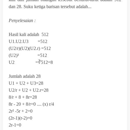
dan 28. Suku ketiga barisan tersebut adalah...
Penyelesaian :
Hasil kali adalah 512
U
1
.U
2
.U
3
=512
(U
2
/r)(U
2
)(U
2
.r) =512
(U
2
)³ =512
U
2
=∛512=8
Jumlah adalah 28
U
1
+ U
2
+ U
3
=28
U
2
/r + U
2
+ U
2
.r=28
8/r + 8 + 8r=28
8r - 20 + 8/r=0 .... (x) r/4
2r² -5r + 2=0
(2r-1)(r-2)=0
2r-1=0