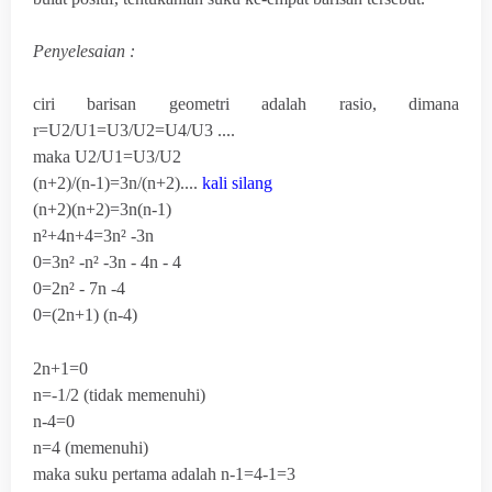
Penyelesaian :
ciri barisan geometri adalah rasio, dimana
r=U
2
/U
1
=U
3
/U
2
=U
4
/U
3
....
maka U
2
/U
1
=U
3
/U
2
(n+2)/(n-1)=3n/(n+2)....
kali silang
(n+2)(n+2)=3n(n-1)
n²+4n+4=3n² -3n
0=3n² -n² -3n - 4n - 4
0=2n² - 7n -4
0=(2n+1) (n-4)
2n+1=0
n=-1/2 (tidak memenuhi)
n-4=0
n=4 (memenuhi)
maka suku pertama adalah n-1=4-1=3