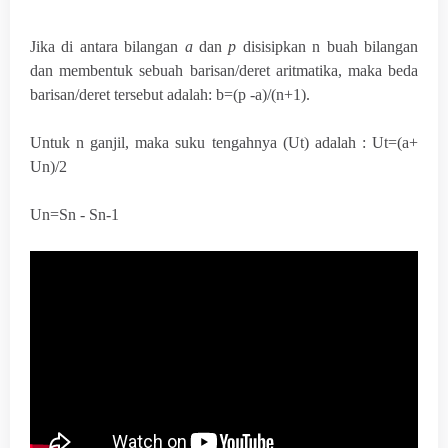
Jika di antara bilangan
a
dan
p
disisipkan n buah bilangan
dan membentuk sebuah barisan/deret aritmatika, maka beda
barisan/deret tersebut adalah: b=(p -a)/(n+1).
Untuk n ganjil, maka suku tengahnya (Ut) adalah : Ut=(a+
Un)/2
Un=Sn - Sn-
1