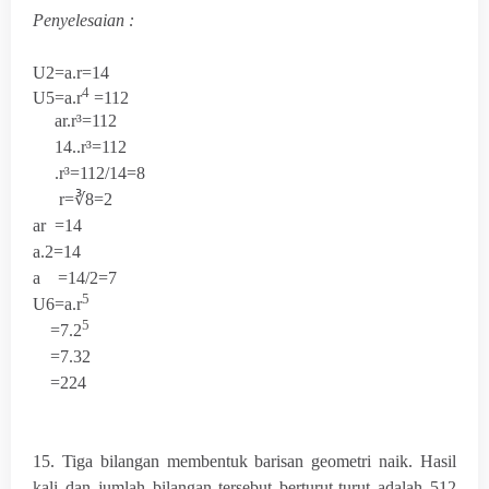
Penyelesaian :
U
2
=a.r=14
4
U
5
=a.
r
=112
ar.r³=112
14..r³=112
.r³=112/
14=8
r=∛8=2
ar =14
a.2=14
a =14/2=7
5
U
6
=a.
r
5
=7.2
=7.32
=224
15. Tiga bilangan membentuk barisan geometri naik. Hasil
kali dan jumlah bilangan tersebut berturut-turut adalah 512