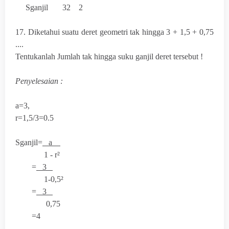
S
ganjil
32 2
17. Diketahui suatu deret geometri tak hingga 3 + 1,5 + 0,75
....
Tentukanlah Jumlah tak hingga suku ganjil deret tersebut !
Penyelesaian :
a=3,
r=1,5/3=0.5
S
ganjil
=
a
1 - r²
=
3
1-0,5²
=
3
0,75
=4