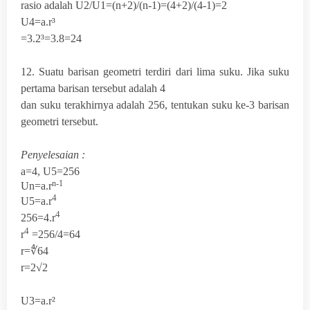
rasio adalah U2/U1=(n+2)/(n-1)=(4+2)/(4-1)=2
U
4
=a.r³
=3.2³=3.8=24
12. Suatu barisan geometri terdiri dari lima suku. Jika suku
pertama barisan tersebut adalah 4
dan suku terakhirnya adalah 256, tentukan suku ke-3 barisan
geometri tersebut.
Penyelesaian :
a=4, U5=256
n-1
Un=a.
r
4
U
5
=a.
r
4
256=4.r
4
r
=256/4=64
r=∜64
r=2√2
U
3
=a.r²