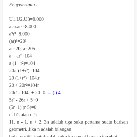
Penyelesaian :
U
1
.U
2
.U
3
=8.000
a.ar.ar²=8.000
a³r³=8.000
(ar)³=20³
ar=20, a=20/r
a + ar²=104
a (1+ r²)=104
20/r (1+r²)=104
20 (1+r²)=104.r
20 + 20r²=104r
20r² - 104r + 20=0.....
(:) 4
5r² - 26r + 5=0
(5r -1) (r-5)=0
r=1/5 atau r=5
11. n - 1, n + 2, 3n adalah tiga suku pertama suatu barisan
geometri. Jika n adalah bilangan
bulat positif, tentukanlah suku ke-empat barisan tersebut.