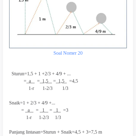
Soal Nomer 20
Sturun=1,5 + 1 +2/3 + 4/9 + ...
=
a
=
1,5
=
1,5
=4,5
1-r 1-2/3 1/3
Snaik=1 + 2/3 + 4/9 +...
=
a
=
1
=
1
=3
1-r 1-2/3 1/3
Panjang lintasan=Sturun + Snaik=4,5 + 3=7,5 m