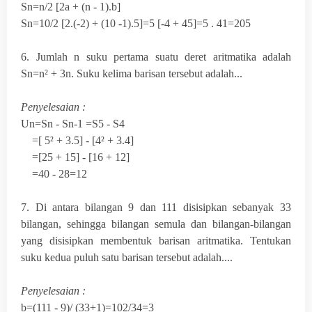
Sn=n/2 [2a + (n - 1).b]
Sn=10/2 [2.(-2) + (10 -1).5]=5 [-4 + 45]=5 . 41=205
6. Jumlah n suku pertama suatu deret aritmatika adalah
Sn=n² + 3n. Suku kelima barisan tersebut adalah...
Penyelesaian :
Un=Sn - Sn-
1
=S
5
- S
4
=[ 5² + 3.5] - [4² + 3.4]
=[25 + 15] - [16 + 12]
=40 - 28=12
7. Di antara bilangan 9 dan 111 disisipkan sebanyak 33
bilangan, sehingga bilangan semula dan bilangan-bilangan
yang disisipkan membentuk barisan aritmatika. Tentukan
suku kedua puluh satu barisan tersebut adalah....
Penyelesaian :
b=(111 - 9)/ (33+1)=102/34=3