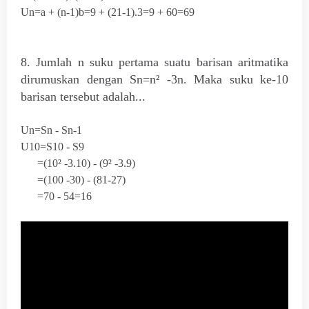
Un=a + (n-1)b=9 + (21-1).3=9 + 60=69
8. Jumlah n suku pertama suatu barisan aritmatika
dirumuskan dengan Sn=n² -3n. Maka suku ke-10
barisan tersebut adalah...
Un=Sn - Sn
-1
U
10
=S
10
- S
9
=(10² -3.10) - (9² -3.9)
=(100 -30) - (81-27)
=70 - 54=16