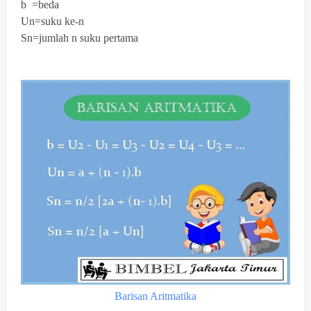
b =beda
Un=suku ke-n
Sn=jumlah n suku pertama
Barisan Aritmatika