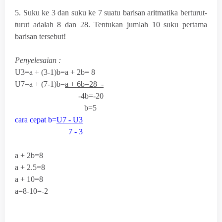
5. Suku ke 3 dan suku ke 7 suatu barisan aritmatika berturut-
turut adalah 8 dan 28. Tentukan jumlah 10 suku pertama
barisan tersebut!
Penyelesaian :
U
3
=a + (3-1)b=a + 2b= 8
U
7
=a + (7-1)b=
a + 6b=28 -
-4b=-20
b=5
cara cepat b=
U
7
- U
3
7 - 3
a + 2b=8
a + 2.5=8
a + 10=8
a=8-10=-2