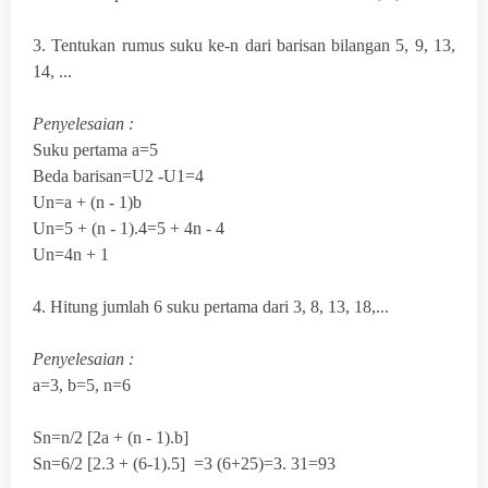
3. Tentukan rumus suku ke-n dari barisan bilangan 5, 9, 13,
14, ...
Penyelesaian :
Suku pertama a=5
Beda barisan=U
2
-U
1
=4
Un=a + (n - 1)b
Un=5 + (n - 1).4=5 + 4n - 4
Un=4n + 1
4. Hitung jumlah 6 suku pertama dari 3, 8, 13, 18,...
Penyelesaian :
a=3,
b=5,
n=6
Sn=n/2 [2a + (n - 1).b]
Sn=6/2 [2.3 + (6-1).5] =3 (6+25)=3. 31=93