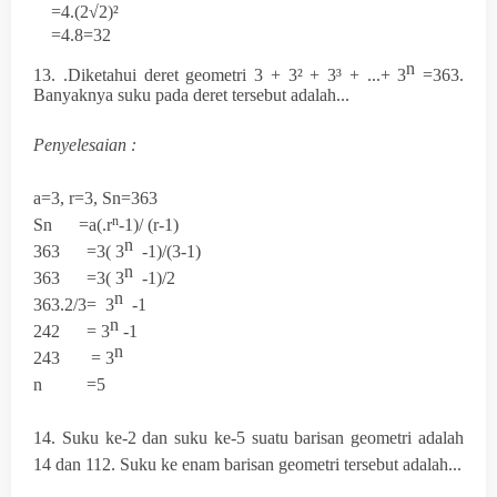
=4.(
2√2)
²
=4.8=32
n
13.
.Diketahui deret geometri 3 + 3² + 3³ + ...+
3
=363.
Banyaknya suku pada deret tersebut adalah...
Penyelesaian :
a=3, r=3, Sn=363
n
Sn =a(
.
r
-1)
/ (r-1)
n
363 =3(
3
-1)/(3-1)
n
363 =3
(
3
-1)/2
n
363.2/3=
3
-1
n
242 =
3
-1
n
243 =
3
n =5
14.
Suku ke-2 dan suku ke-5 suatu barisan geometri adalah
14 dan 112. Suku ke enam barisan geometri tersebut adalah...