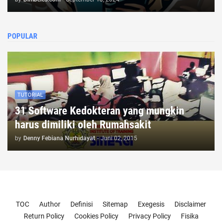
POPULAR
TUTORIAL
31 Software Kedokteran yang mungkin
harus dimiliki oleh Rumahsakit
by
Denny Febiana Nurhidayat
-
Juni 02, 2015
Templateify
Gooyaabi
TOC
Author
Definisi
Sitemap
Exegesis
Disclaimer
Return Policy
Cookies Policy
Privacy Policy
Fisika