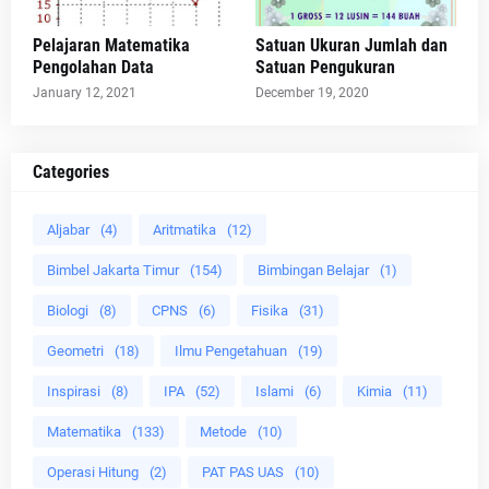
Pelajaran Matematika
Satuan Ukuran Jumlah dan
Pengolahan Data
Satuan Pengukuran
January 12, 2021
December 19, 2020
Categories
Aljabar
(4)
Aritmatika
(12)
Bimbel Jakarta Timur
(154)
Bimbingan Belajar
(1)
Biologi
(8)
CPNS
(6)
Fisika
(31)
Geometri
(18)
Ilmu Pengetahuan
(19)
Inspirasi
(8)
IPA
(52)
Islami
(6)
Kimia
(11)
Matematika
(133)
Metode
(10)
Operasi Hitung
(2)
PAT PAS UAS
(10)