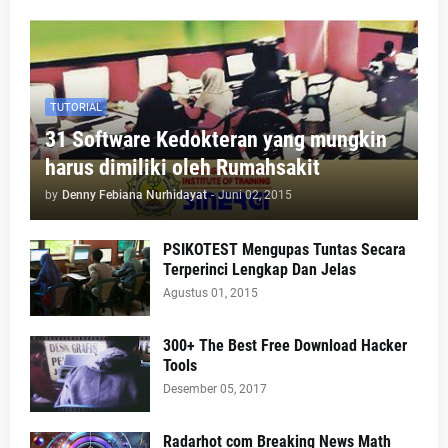
TUTORIAL
31 Software Kedokteran yang mungkin
harus dimiliki oleh Rumahsakit
by
Denny Febiana Nurhidayat
-
Juni 02, 2015
PSIKOTEST Mengupas Tuntas Secara
Terperinci Lengkap Dan Jelas
Agustus 01, 2015
300+ The Best Free Download Hacker
Tools
Desember 05, 2017
Radarhot com Breaking News Math