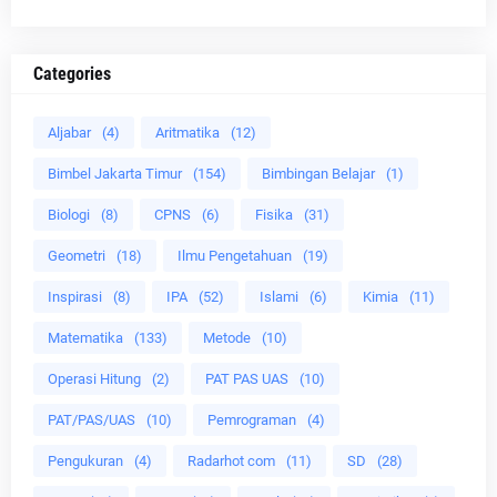
Categories
Aljabar
(4)
Aritmatika
(12)
Bimbel Jakarta Timur
(154)
Bimbingan Belajar
(1)
Biologi
(8)
CPNS
(6)
Fisika
(31)
Geometri
(18)
Ilmu Pengetahuan
(19)
Inspirasi
(8)
IPA
(52)
Islami
(6)
Kimia
(11)
Matematika
(133)
Metode
(10)
Operasi Hitung
(2)
PAT PAS UAS
(10)
PAT/PAS/UAS
(10)
Pemrograman
(4)
Pengukuran
(4)
Radarhot com
(11)
SD
(28)