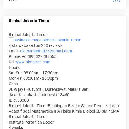
video
(12)
Bimbel Jakarta Timur
Bimbel Jakarta Timur
4
stars - based on
250
reviews
Email:
dkusumastuti76@gmail.com
Phone:
+62895322288565
Url:
www.bimbeles.com
Hours:
Sat-Sun 08:00am - 17:30pm
Mon-Fri 08:00am - 20:30pm
Cash
Jl. Wijaya Kusuma I, Durensawit, Malaka Sari
Jakarta
,
Jakarta Indonesia
13460
IDR500000
Bimbel Jakarta Timur Bimbingan Belajar Sistem Pembelajaran
Adaptif Soal Matematika IPA Fisika Kimia Biologi SD SMP SMA
Bimbel Jakarta Timur
Institute Pertanian Bogor
4 weeks