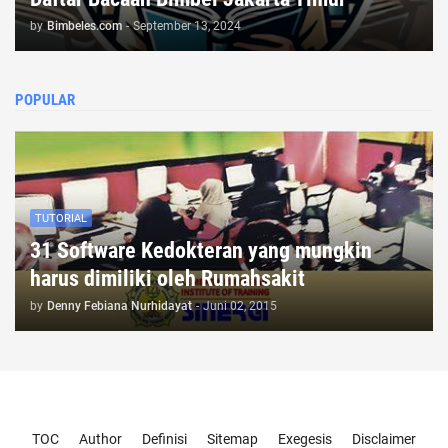
by
Bimbeles.com
-
September 13, 2024
POPULAR
TUTORIAL
31 Software Kedokteran yang mungkin
harus dimiliki oleh Rumahsakit
by
Denny Febiana Nurhidayat
-
Juni 02, 2015
Templateify
Gooyaabi
TOC
Author
Definisi
Sitemap
Exegesis
Disclaimer