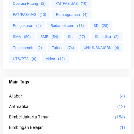
Operasi Hitung
(2)
PAT PAS UAS
(10)
PAT/PAS/UAS
(10)
Pemrograman
(4)
Pengukuran
(4)
Radarhot com
(11)
SD
(28)
SMA
(50)
SMP
(54)
Soal
(27)
Statistika
(2)
Trigonometri
(2)
Tutorial
(74)
UN/UNBK/USBN
(4)
UTS/PTS
(6)
video
(12)
Main Tags
Aljabar
(4)
Aritmatika
(12)
Bimbel Jakarta Timur
(154)
Bimbingan Belajar
(1)