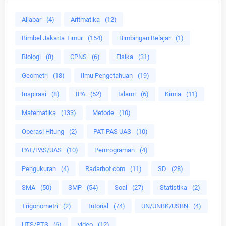
Aljabar
(4)
Aritmatika
(12)
Bimbel Jakarta Timur
(154)
Bimbingan Belajar
(1)
Biologi
(8)
CPNS
(6)
Fisika
(31)
Geometri
(18)
Ilmu Pengetahuan
(19)
Inspirasi
(8)
IPA
(52)
Islami
(6)
Kimia
(11)
Matematika
(133)
Metode
(10)
Operasi Hitung
(2)
PAT PAS UAS
(10)
PAT/PAS/UAS
(10)
Pemrograman
(4)
Pengukuran
(4)
Radarhot com
(11)
SD
(28)
SMA
(50)
SMP
(54)
Soal
(27)
Statistika
(2)
Trigonometri
(2)
Tutorial
(74)
UN/UNBK/USBN
(4)
UTS/PTS
(6)
video
(12)