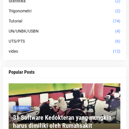
Statistika
(2)
Trigonometri
(2)
Tutorial
(74)
UN/UNBK/USBN
(4)
UTS/PTS
(6)
video
(12)
Popular Posts
TUTORIAL
31 Software Kedokteran yang mungkin
harus dimiliki oleh Rumahsakit