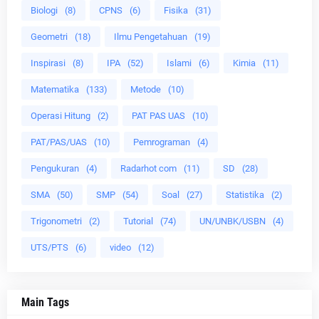
Biologi
(8)
CPNS
(6)
Fisika
(31)
Geometri
(18)
Ilmu Pengetahuan
(19)
Inspirasi
(8)
IPA
(52)
Islami
(6)
Kimia
(11)
Matematika
(133)
Metode
(10)
Operasi Hitung
(2)
PAT PAS UAS
(10)
PAT/PAS/UAS
(10)
Pemrograman
(4)
Pengukuran
(4)
Radarhot com
(11)
SD
(28)
SMA
(50)
SMP
(54)
Soal
(27)
Statistika
(2)
Trigonometri
(2)
Tutorial
(74)
UN/UNBK/USBN
(4)
UTS/PTS
(6)
video
(12)
Main Tags