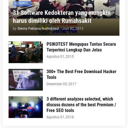
TUTORIAL
31 Software Kedokteran yang mungkin
harus dimiliki oleh Rumahsakit
by
Denny Febiana Nurhidayat
-
Juni 02, 2015
PSIKOTEST Mengupas Tuntas Secara
Terperinci Lengkap Dan Jelas
Agustus 01, 2015
300+ The Best Free Download Hacker
Tools
Desember 05, 2017
3 different analyzes selected, which
discuss dozens of the best Premium /
Free SEO tools
Agustus 01, 2018