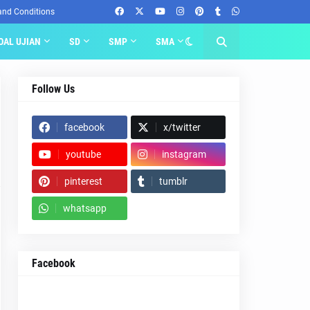
and Conditions
OAL UJIAN
SD
SMP
SMA
Follow Us
facebook
x/twitter
youtube
instagram
pinterest
tumblr
whatsapp
Facebook