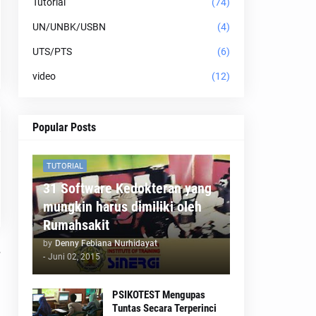
Tutorial
(74)
UN/UNBK/USBN
(4)
UTS/PTS
(6)
video
(12)
Popular Posts
TUTORIAL
31 Software Kedokteran yang
mungkin harus dimiliki oleh
Rumahsakit
by
Denny Febiana Nurhidayat
-
Juni 02, 2015
PSIKOTEST Mengupas
Tuntas Secara Terperinci