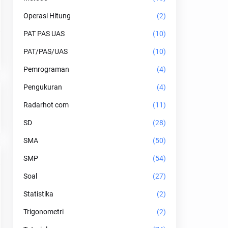
Operasi Hitung
(2)
PAT PAS UAS
(10)
PAT/PAS/UAS
(10)
Pemrograman
(4)
Pengukuran
(4)
Radarhot com
(11)
SD
(28)
SMA
(50)
SMP
(54)
Soal
(27)
Statistika
(2)
Trigonometri
(2)