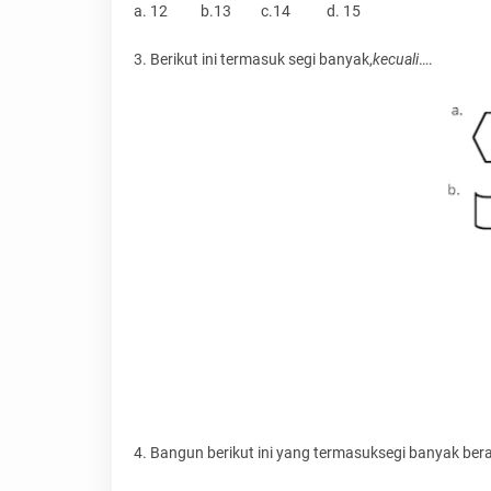
a. 12
b.13
c.14
d. 15
3. Berikut ini termasuk segi banyak,
kecuali
….
4. Bangun berikut ini yang termasuksegi banyak ber