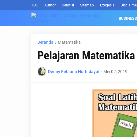
TOC
Author
Definisi
Sitemap
Exegesis
Disclaime
BUSINESS
KIMIA
Beranda
Matematika
Pelajaran Matematika
Denny Febiana Nurhidayat
-
Mei 02, 2019