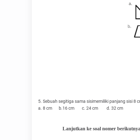
5. Sebuah segitiga sama sisimemiliki panjang sisi 8 c
a. 8 cm
b.16 cm
c. 24 cm
d. 32 cm
Lanjutkan ke soal nomer berikutnya