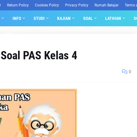
r
Return Policy
Cookies Policy
Privacy Policy
Rumah Belajar
Terms 
INFO
STUDI
KAJIAN
SOAL
LATIHAN
S
SOAL
 Soal PAS Kelas 4
0