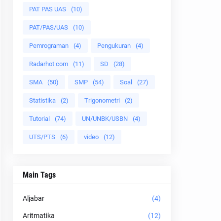
PAT PAS UAS
(10)
PAT/PAS/UAS
(10)
Pemrograman
(4)
Pengukuran
(4)
Radarhot com
(11)
SD
(28)
SMA
(50)
SMP
(54)
Soal
(27)
Statistika
(2)
Trigonometri
(2)
Tutorial
(74)
UN/UNBK/USBN
(4)
UTS/PTS
(6)
video
(12)
Main Tags
Aljabar
(4)
Aritmatika
(12)