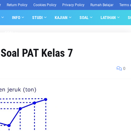
r
Return Policy
Cookies Policy
Privacy Policy
Rumah Belajar
Terms 
INFO
STUDI
KAJIAN
SOAL
LATIHAN
S
SOAL
 Soal PAT Kelas 7
0