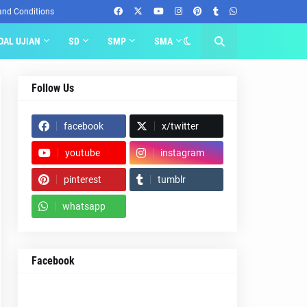
and Conditions
OAL UJIAN
SD
SMP
SMA
Follow Us
facebook
x/twitter
youtube
instagram
pinterest
tumblr
whatsapp
Facebook