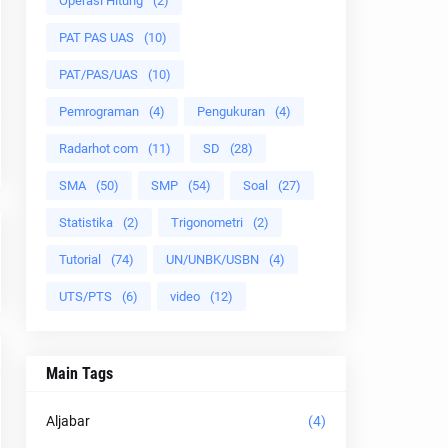
Operasi Hitung
(2)
PAT PAS UAS
(10)
PAT/PAS/UAS
(10)
Pemrograman
(4)
Pengukuran
(4)
Radarhot com
(11)
SD
(28)
SMA
(50)
SMP
(54)
Soal
(27)
Statistika
(2)
Trigonometri
(2)
Tutorial
(74)
UN/UNBK/USBN
(4)
UTS/PTS
(6)
video
(12)
Main Tags
Aljabar
(4)