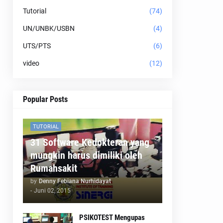
Tutorial
(74)
UN/UNBK/USBN
(4)
UTS/PTS
(6)
video
(12)
Popular Posts
TUTORIAL
31 Software Kedokteran yang
mungkin harus dimiliki oleh
Rumahsakit
by
Denny Febiana Nurhidayat
-
Juni 02, 2015
PSIKOTEST Mengupas