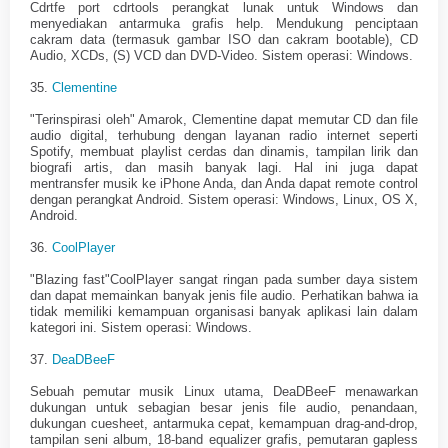
Cdrtfe port cdrtools perangkat lunak untuk Windows dan
menyediakan antarmuka grafis help. Mendukung penciptaan
cakram data (termasuk gambar ISO dan cakram bootable), CD
Audio, XCDs, (S) VCD dan DVD-Video. Sistem operasi: Windows.
35.
Clementine
"Terinspirasi oleh" Amarok, Clementine dapat memutar CD dan file
audio digital, terhubung dengan layanan radio internet seperti
Spotify, membuat playlist cerdas dan dinamis, tampilan lirik dan
biografi artis, dan masih banyak lagi. Hal ini juga dapat
mentransfer musik ke iPhone Anda, dan Anda dapat remote control
dengan perangkat Android. Sistem operasi: Windows, Linux, OS X,
Android.
36.
CoolPlayer
"Blazing fast"CoolPlayer sangat ringan pada sumber daya sistem
dan dapat memainkan banyak jenis file audio. Perhatikan bahwa ia
tidak memiliki kemampuan organisasi banyak aplikasi lain dalam
kategori ini. Sistem operasi: Windows.
37.
DeaDBeeF
Sebuah pemutar musik Linux utama, DeaDBeeF menawarkan
dukungan untuk sebagian besar jenis file audio, penandaan,
dukungan cuesheet, antarmuka cepat, kemampuan drag-and-drop,
tampilan seni album, 18-band equalizer grafis, pemutaran gapless