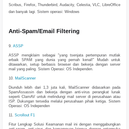
Scribus, Firefox, Thunderbird, Audacity, Celestia, VLC, LibreOffice
dan banyak lagi. Sistem operasi: Windows
Anti-Spam/Email Filtering
9.
ASSP
ASSP mengklaim sebagai "yang tsenjata pertempuran mutlak
erbaik SPAM yang dunia yang pernah kenal!" Mudah untuk
ditawarkan, setup berbasis browser dan bekerja dengan server
mail yang paling. Sistem Operasi: OS Independen.
10.
MailScanner
Diunduh lebih dari 1,3 juta kali, MailScanner didasarkan pada
SpamAssassin dan bekerja dengan anti-virus perangkat lunak
seperti ClamAV untuk melindungi mail server di perusahaan atau
ISP. Dukungan tersedia melalui perusahaan pihak ketiga. Sistem
Operasi: OS Independen
11.
Scrollout F1
Fitur Lengkap Solusi Keamanan mail ini dengan menggabungkan
anti-spam, anti-virus dan kemampuan lainnya dengan antarmuka