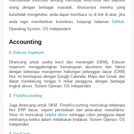
memberikan informasi tentang membuat situs-situs lain diakses
orang dengan berbagai masalah, khususnya mereka yang
buta/tidak mengetahui. anda dapat membaca isi di link di atas; jika
anda ingin memberikan kontribusi, kunjungi halaman
GitHub
.
Operating System: OS Independent
Accounting
2.
Edoceo Imperium
Dirancang untuk usaha kecil dan menengah (UKM), Edoceo
Imperium menggabungkan kemampuan akuntansi dan faktur
dengan beberapa manajemen hubungan pelanggan dasar (CRM)
fitur. Ini terintegrasi dengan Google Calendar, Maps dan Gmail, dan
dapat mendukung hingga 4 miliar pengguna dengan berbagai
tingkat akses. Sistem Operasi: OS Independen
3.
FrontAccounting
Juga dirancang untuk UKM, FrontAccounting mencakup beberapa
fitur ERP dasar, seperti persediaan dan pelacakan manufaktur.
Situs ini mencakup
helpful demo
sehingga calon pengguna dapat
melihatnya ketika dalam melakukan tindakan. Sistem Operasi: OS
Independen
4.
GnuCash