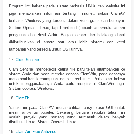
Program inti bekerja pada sistem berbasis UNIX, tapi website ini
juga menawarkan informasi tentang Immunet, solusi ClamAV
berbasis Windows yang tersedia dalam versi gratis dan berbayar.
Sistem Operasi: Linux, tapi Front-end (
sebuah antarmuka antara
pengguna dan Hasil Akhir
. Bagian depan dan belakang dapat
didistribusikan di antara satu atau lebih sistem)
dan versi
tambahan yang tersedia untuk OS lainnya.
17.
Clam Sentinel
Clam Sentinel mendeteksi ketika file baru telah ditambahkan ke
sistem Anda dan scan mereka dengan ClamWin, pada dasarnya
menambahkan kemampuan deteksi real-time. Perhatikan bahwa
untuk menggunakannya Anda perlu menginstal ClamWin juga.
Sistem operasi: Windows.
18.
ClamTk
Variasi ini pada ClamAV menambahkan easy-to-use GUI untuk
mesin anti-virus populer. Sekarang berusia sepuluh tahun, ini
adalah proyek yang matang yang termasuk dalam banyak
distribusi Linux. Sistem Operasi: Linux.
19.
ClamWin Free Antivirus